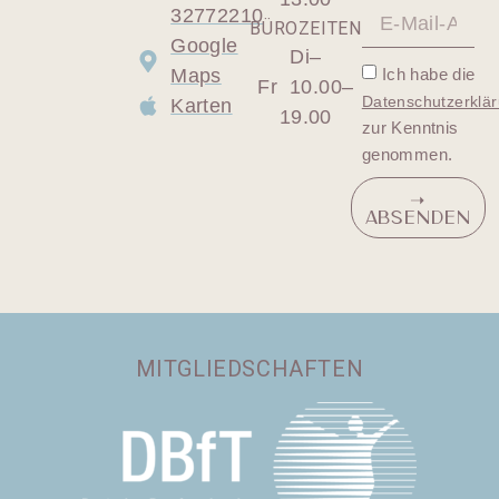
32772210
BÜROZEITEN
Google
Di–
Maps
Ich habe die
Fr 10.00–
Datenschutzerklä
Karten
19.00
zur Kenntnis
genommen.
➝
ABSENDEN
MITGLIEDSCHAFTEN