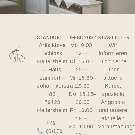
STANDORT
ÖFFNUNGSZEITEN
NEWSLETTER
Artis Move
Mo 9.00–
Wir
Schloss
12.00
informieren
Heitersheim
Di 15.00–
Dich gerne
– Haus
20.00
über
Lampert –
Mi 15.30–
aktuelle
Johanniterstraße
19.30
Kurse,
83
Do 15.15–
spezielle
79423
20.00
Angebote
Heitersheim
Fr 10.00–
und unsere
18.30
aktuellen
+49
Sa 10.00–
Veranstaltung
(0)176
13.00